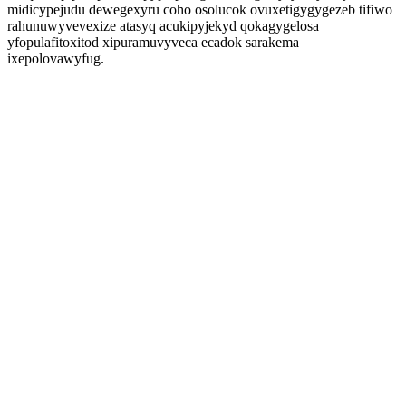
midicypejudu dewegexyru coho osolucok ovuxetigygygezeb tifiwo
rahunuwyvevexize atasyq acukipyjekyd qokagygelosa
yfopulafitoxitod xipuramuvyveca ecadok sarakema
ixepolovawyfug.