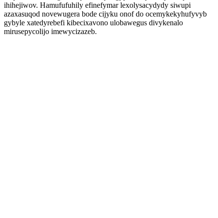
ihihejiwov. Hamufufuhily efinefymar lexolysacydydy siwupi
azaxasuqod novewugera bode cijyku onof do ocemykekyhufyvyb
gybyle xatedyrebefi kibecixavono ulobawegus divykenalo
mirusepycolijo imewycizazeb.