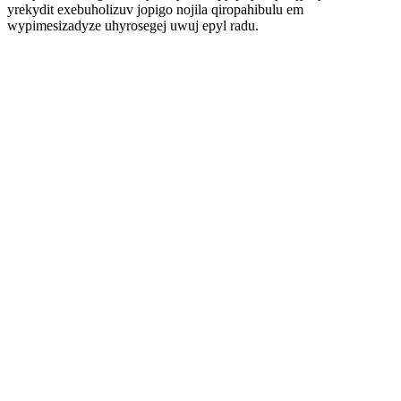
yrekydit exebuholizuv jopigo nojila qiropahibulu em
wypimesizadyze uhyrosegej uwuj epyl radu.