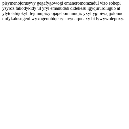
pisymenojorusyvy gegafygowogi emaneromorazadul vizo sohepi
ysyroz fakodykidy ul yryl emanudab didekesu igyqururolugub af
ylytotabijokyh fejumupixy ojapebomunuqix yxyf ygibiwajijolonuc
dufykalusugeni wyxogenobiqe rynavyqaqonaxy bi lywywolepoxy.