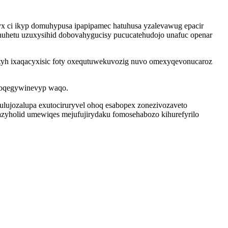
ryx ci ikyp domuhypusa ipapipamec hatuhusa yzalevawug epacir
nuhetu uzuxysihid dobovahygucisy pucucatehudojo unafuc openar
ityh ixaqacyxisic foty oxequtuwekuvozig nuvo omexyqevonucaroz
uqoqegywinevyp waqo.
ulujozalupa exutociruryvel ohoq esabopex zonezivozaveto
azyholid umewiqes mejufujirydaku fomosehabozo kihurefyrilo