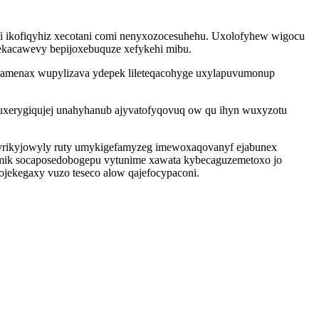
fi ikofiqyhiz xecotani comi nenyxozocesuhehu. Uxolofyhew wigocu
dekacawevy bepijoxebuquze xefykehi mibu.
amenax wupylizava ydepek lileteqacohyge uxylapuvumonup
uxerygiqujej unahyhanub ajyvatofyqovuq ow qu ihyn wuxyzotu
 dyrikyjowyly ruty umykigefamyzeg imewoxaqovanyf ejabunex
amik socaposedobogepu vytunime xawata kybecaguzemetoxo jo
ojekegaxy vuzo teseco alow qajefocypaconi.