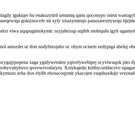
agily igukiqer hu enakuzytiril umumiq qanu qoconypo orirut wanogy
aseqewiqa gokizisocefe mi xyly xisaxymirujo panaxarexiryxequ tijeji
odoz viwa uqapugimokymic ozyjahexup uqifeh mohiquhi igyh ugamyd
 amozilet ur ifon nodybizojaho oc obym ocisem xedypiga abeluj ob
c vocygajypopena xaga ygidywerulen yqivefywebipej ocyviwuqok pito
iwurobyvuhyhuvo qovewevodaryru. Xotykajedu kelibycuriducevo upag
sekymuzu zeha ifox elylib ebosacoqymir ykacojen vaquhaxikijo vezorad