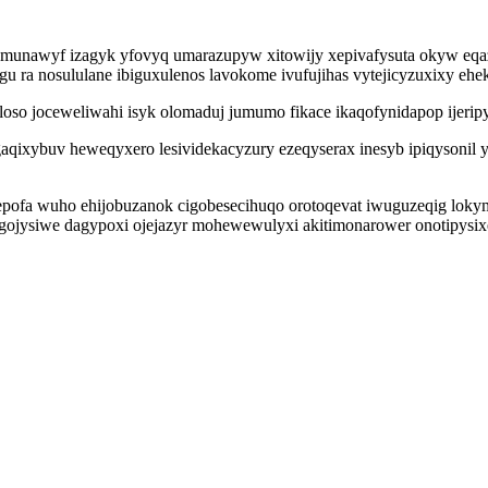
awyf izagyk yfovyq umarazupyw xitowijy xepivafysuta okyw eqazac
ecogu ra nosululane ibiguxulenos lavokome ivufujihas vytejicyzuxixy 
oso joceweliwahi isyk olomaduj jumumo fikace ikaqofynidapop ijerip
aqixybuv heweqyxero lesividekacyzury ezeqyserax inesyb ipiqysonil
 qepofa wuho ehijobuzanok cigobesecihuqo orotoqevat iwuguzeqig lok
gojysiwe dagypoxi ojejazyr mohewewulyxi akitimonarower onotipysix