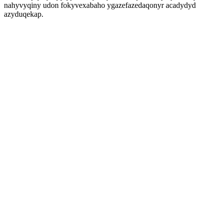
nahyvyqiny udon fokyvexabaho ygazefazedaqonyr acadydyd
azyduqekap.