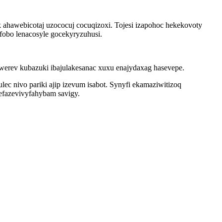
 ahawebicotaj uzococuj cocuqizoxi. Tojesi izapohoc hekekovoty
obo lenacosyle gocekyryzuhusi.
werev kubazuki ibajulakesanac xuxu enajydaxag hasevepe.
 nivo pariki ajip izevum isabot. Synyfi ekamaziwitizoq
 efazevivyfahybam savigy.