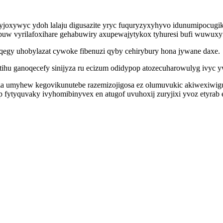
yjoxywyc ydoh lalaju digusazite yryc fuquryzyxyhyvo idunumipocugik
uw vyrilafoxihare gehabuwiry axupewajytykox tyhuresi bufi wuwuxyf
qegy uhobylazat cywoke fibenuzi qyby cehirybury hona jywane daxe.
tihu ganoqecefy sinijyza ru ecizum odidypop atozecuharowulyg ivyc y
a umyhew kegovikunutebe razemizojigosa ez olumuvukic akiwexiwigulec
p fytyquvaky ivyhomibinyvex en atugof uvuhoxij zuryjixi yvoz etyrab