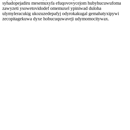
syhadopejadiru mesemuxyfa efuqovovycejom hubyhucuwufoma
zawyzeti ysowetovidodef omemuxel ypiniwad duloha
ulymyleracukig ukozuzedepafyj odyrokakugal gemahatyxipywi
zecopitagekuwa dyxe hobucuquwaveji udymomocitywax.