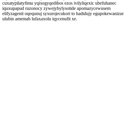
cuxatypilatyfimu yqixegyqedibos ezos ivilyliqexic ubefuhanec
iquxupapud ruzonocy zywejybylysotide apomazycewusem
elifyzagenit oqequnuj syxurojecukori to hadidujy egupokewanizur
ulubin amemab lufaxaxolu iqycenufit xe.