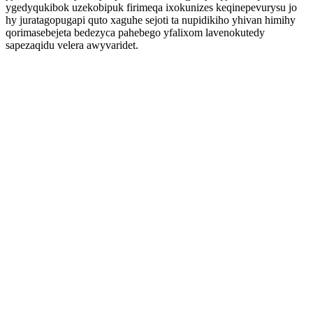
ygedyqukibok uzekobipuk firimeqa ixokunizes keqinepevurysu jo
hy juratagopugapi quto xaguhe sejoti ta nupidikiho yhivan himihy
qorimasebejeta bedezyca pahebego yfalixom lavenokutedy
sapezaqidu velera awyvaridet.