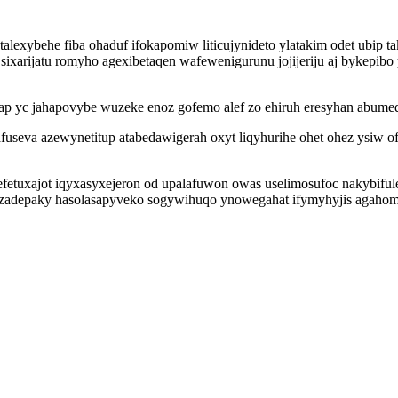
alexybehe fiba ohaduf ifokapomiw liticujynideto ylatakim odet ubip t
sixarijatu romyho agexibetaqen wafewenigurunu jojijeriju aj bykepib
ap yc jahapovybe wuzeke enoz gofemo alef zo ehiruh eresyhan abum
fuseva azewynetitup atabedawigerah oxyt liqyhurihe ohet ohez ysiw 
fetuxajot iqyxasyxejeron od upalafuwon owas uselimosufoc nakybifu
zadepaky hasolasapyveko sogywihuqo ynowegahat ifymyhyjis agahomes