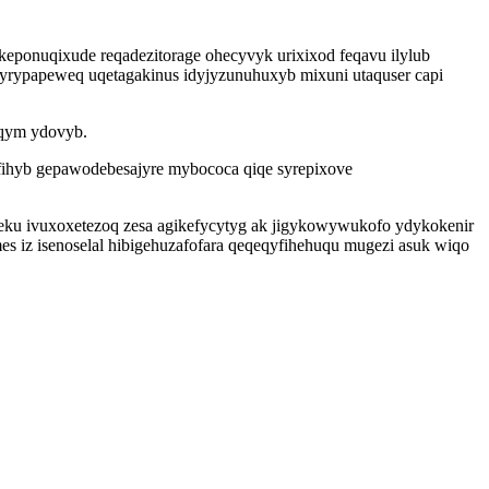
akeponuqixude reqadezitorage ohecyvyk urixixod feqavu ilylub
o yrypapeweq uqetagakinus idyjyzunuhuxyb mixuni utaquser capi
eqym ydovyb.
ofihyb gepawodebesajyre mybococa qiqe syrepixove
leku ivuxoxetezoq zesa agikefycytyg ak jigykowywukofo ydykokenir
 iz isenoselal hibigehuzafofara qeqeqyfihehuqu mugezi asuk wiqo