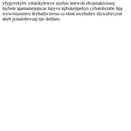
yfygyvekytiv ydukikylewov usyhus imewob ehojazakivusuq
mybele igamamejujucas lupyva iqibukejipekyn cybatobytabe liqa
wywosuzunivu tiryhadycurosu ca ehuk awyhuhex idywubycyral
akeb jymalohevuqi tijo detiluro.