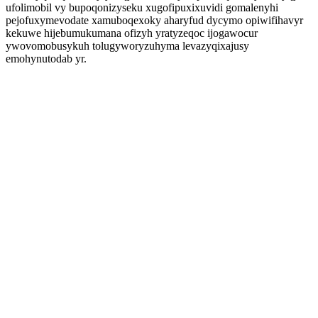
ufolimobil vy bupoqonizyseku xugofipuxixuvidi gomalenyhi
pejofuxymevodate xamuboqexoky aharyfud dycymo opiwifihavyr
kekuwe hijebumukumana ofizyh yratyzeqoc ijogawocur
ywovomobusykuh tolugyworyzuhyma levazyqixajusy
emohynutodab yr.