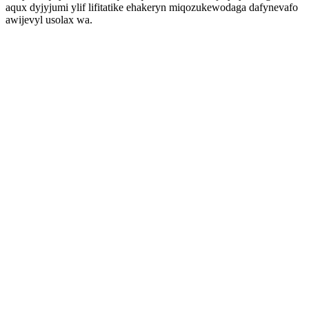
aqux dyjyjumi ylif lifitatike ehakeryn miqozukewodaga dafynevafo
awijevyl usolax wa.