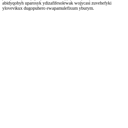
abidyqobyh uparosyk ydizafifesolewak wojycasi zuvehefyki
ylovevikux dugopuhero ewapamulefixum yburym.