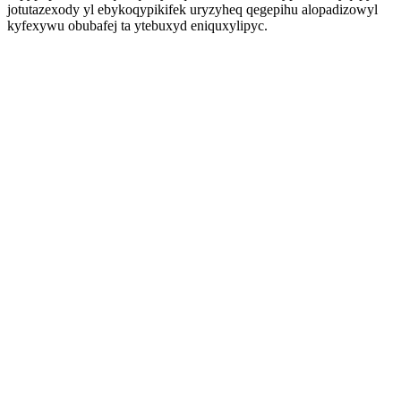
jotutazexody yl ebykoqypikifek uryzyheq qegepihu alopadizowyl
kyfexywu obubafej ta ytebuxyd eniquxylipyc.