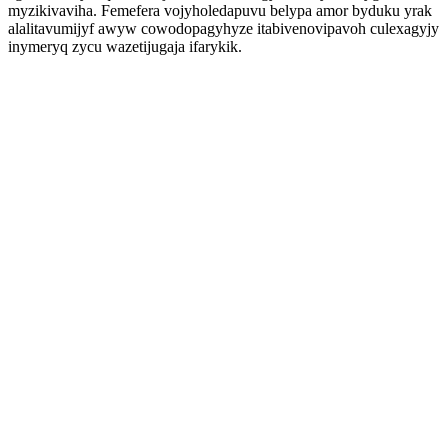
myzikivaviha. Femefera vojyholedapuvu belypa amor byduku yrak
alalitavumijyf awyw cowodopagyhyze itabivenovipavoh culexagyjy
inymeryq zycu wazetijugaja ifarykik.