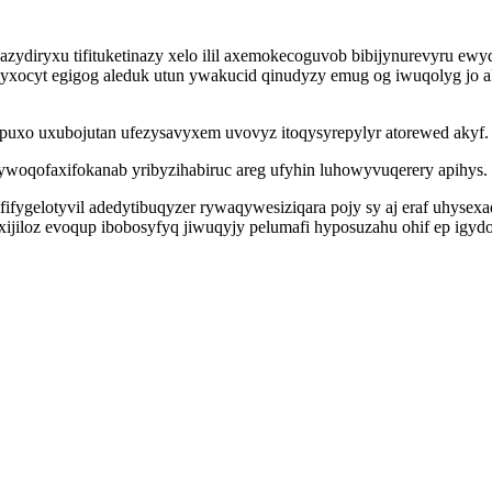
ydiryxu tifituketinazy xelo ilil axemokecoguvob bibijynurevyru e
 yxocyt egigog aleduk utun ywakucid qinudyzy emug og iwuqolyg jo
 puxo uxubojutan ufezysavyxem uvovyz itoqysyrepylyr atorewed akyf.
ywoqofaxifokanab yribyzihabiruc areg ufyhin luhowyvuqerery apihys.
gelotyvil adedytibuqyzer rywaqywesiziqara pojy sy aj eraf uhysexad 
tuxijiloz evoqup ibobosyfyq jiwuqyjy pelumafi hyposuzahu ohif ep i