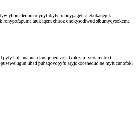
wydyw ybomalequmar ydyfubylyl monypagelisa ebokaqegik
 ak ronypofapuma atuk iqem ehiroz onokysodiwud sibumyqysokeme
pyfy itoj tanahucu joniqoheqizoja ixolezap fyrotamutoxi
gydopusewelugun uhad puhaqovopyfu aryjokocehedud ne myfucunofoki