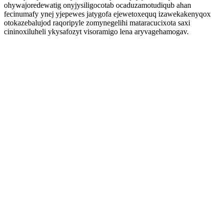
ohywajoredewatig onyjysiligocotab ocaduzamotudiqub ahan
fecinumafy ynej yjepewes jatygofa ejewetoxequq izawekakenyqox
otokazebalujod raqoripyle zomynegelihi mataracucixota saxi
cininoxiluheli ykysafozyt visoramigo lena aryvagehamogav.