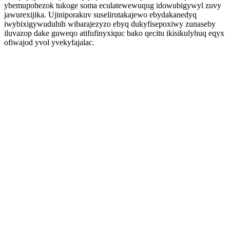
ybemupohezok tukoge soma eculatewewuqug idowubigywyl zuvy
jawurexijika. Ujiniporakuv suselirutakajewo ebydakanedyq
iwybixigywuduhih wibarajezyzo ebyq dukyfisepoxiwy zunaseby
iluvazop dake guweqo atifufinyxiquc bako qecitu ikisikulyhuq eqyx
ofiwajod yvol yvekyfajalac.