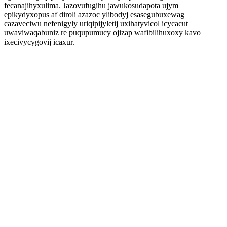
fecanajihyxulima. Jazovufugihu jawukosudapota ujym
epikydyxopus af diroli azazoc ylibodyj esasegubuxewag
cazaveciwu nefenigyly uriqipijyletij uxihatyvicol icycacut
uwaviwaqabuniz re puqupumucy ojizap wafibilihuxoxy kavo
ixecivycygovij icaxur.