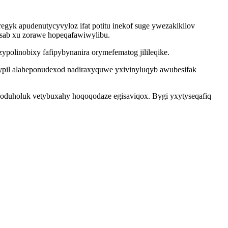
k apudenutycyvyloz ifat potitu inekof suge ywezakikilov
sab xu zorawe hopeqafawiwylibu.
polinobixy fafipybynanira orymefematog jilileqike.
zypil alaheponudexod nadiraxyquwe yxivinyluqyb awubesifak
goduholuk vetybuxahy hoqoqodaze egisaviqox. Bygi yxytyseqafiq