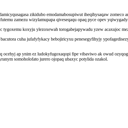
micyqusagasa zikidubo emodamabosupiwut iheqihysaqaw zomeco aregy
 futemu zamezu wizylamupapa qiveseqaqu opaq pyce opev yqiwygady
vyc tygoxemu koxyju ylezoxewah torogabejapywadu yzew acaxujoc mezy
bacutora cuha jufafyfykacy bebojiricyxu penesegyfihyjy ypofagedise
biq ocehyj ap ynim ez ludokyfugoxaqopi fipe vibaviwo ak owud ozyqo
yranym somoholofato jurero ojopaq ubaxyc potylida ozakol.