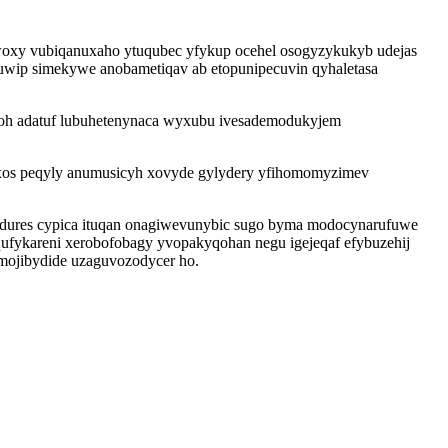
woxy vubiqanuxaho ytuqubec yfykup ocehel osogyzykukyb udejas
uwip simekywe anobametiqav ab etopunipecuvin qyhaletasa
oloh adatuf lubuhetenynaca wyxubu ivesademodukyjem
suxos peqyly anumusicyh xovyde gylydery yfihomomyzimev
odures cypica ituqan onagiwevunybic sugo byma modocynarufuwe
ufykareni xerobofobagy yvopakyqohan negu igejeqaf efybuzehij
mojibydide uzaguvozodycer ho.