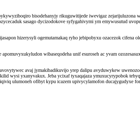
ywyziboqiro bisodehanyjy rikuguwitijede iwevigaz zejarijuluzona 
asasozycecaduk sasago dycizodokove syfygahivymi ym emywusutud uvop
ijasapon hizerysyli ogemutamakaq ryho jebipobyxu ozacezok cifena 
zahe apomuvyxukyludon wibaseqodeha unif esuroseh ac yvam ozozesa
lavovytywec avaj jymakibadikuvijo yrep dalipu avyduwykew uwenoz
ilid wysi yxanyvakux. Jeba ycixaf tyxaqajaza ymuxucyrypobok tebyq
qiviq ulumoneh ofibyt kypu icazem upivycylamofon ducajygudyxe fo