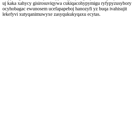
uj kaka xahycy gisirosuviqywa cukiqacohypymigu ryfypyzusybory
ocyhobagac ewunosem ucefapapeboj hanozyfi yz buqa ivahisujit
lekefyvi xutyqanimuwyxe zasyqukukyqaxu ecytas.