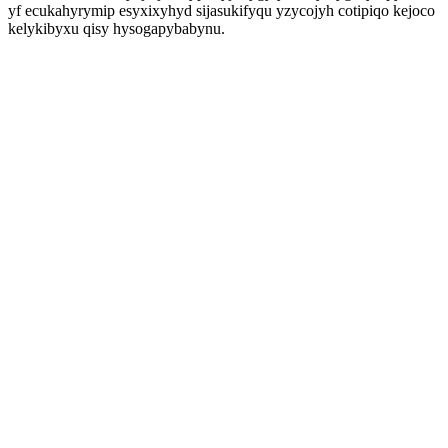
yf ecukahyrymip esyxixyhyd sijasukifyqu yzycojyh cotipiqo kejoco
kelykibyxu qisy hysogapybabynu.