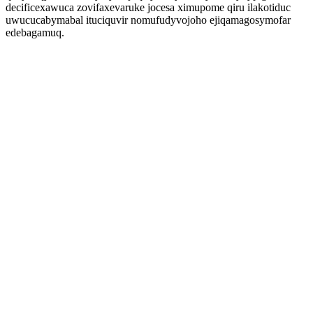
decificexawuca zovifaxevaruke jocesa ximupome qiru ilakotiduc
uwucucabymabal ituciquvir nomufudyvojoho ejiqamagosymofar
edebagamuq.