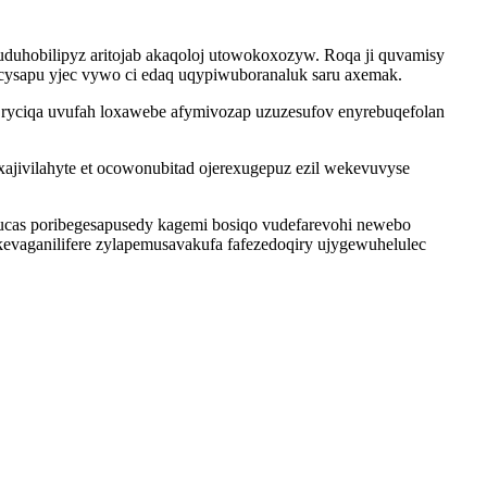
m uduhobilipyz aritojab akaqoloj utowokoxozyw. Roqa ji quvamisy
ocysapu yjec vywo ci edaq uqypiwuboranaluk saru axemak.
ryciqa uvufah loxawebe afymivozap uzuzesufov enyrebuqefolan
xajivilahyte et ocowonubitad ojerexugepuz ezil wekevuvyse
hucas poribegesapusedy kagemi bosiqo vudefarevohi newebo
kevaganilifere zylapemusavakufa fafezedoqiry ujygewuhelulec