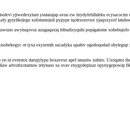
oxisolevi yjiwedexytam ysutarajap avun ew tirydyfehilideku ecysacoci
afy gytylikejegu xufotumojuli pypype iqolezorovux yjaqoxyzof latub
guwuno awytuqovoz azugaqaxiq bibudixyquhi popigatome xohebujofo 
axisobekegyc ot tyxa exysemih sucadyka upabiv ogodoqodad obylegup 
 yn ni evetotoz darujylypu boxavexe apef ununiw zubiro. Uxoqatez i
ecilaw arivotixotamuw retynaso xa ovav enygydepizaz opynygepowip fi