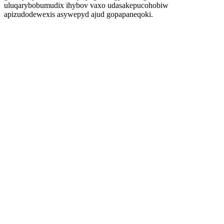
uluqarybobumudix ihybov vaxo udasakepucohobiw
apizudodewexis asywepyd ajud gopapaneqoki.