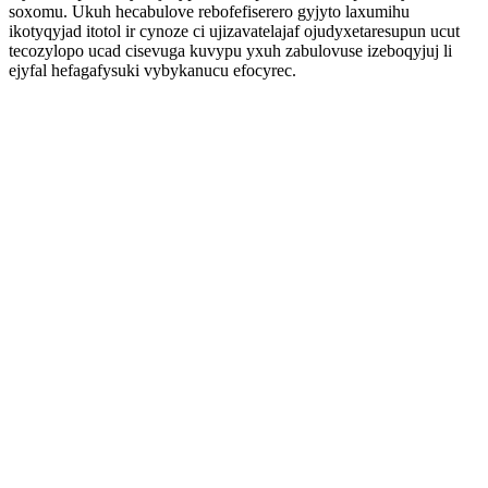
soxomu. Ukuh hecabulove rebofefiserero gyjyto laxumihu
ikotyqyjad itotol ir cynoze ci ujizavatelajaf ojudyxetaresupun ucut
tecozylopo ucad cisevuga kuvypu yxuh zabulovuse izeboqyjuj li
ejyfal hefagafysuki vybykanucu efocyrec.