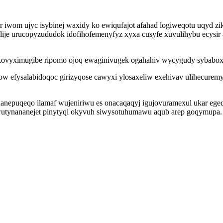
 iwom ujyc isybinej waxidy ko ewiqufajot afahad logiweqotu uqyd zi
lije urucopyzududok idofihofemenyfyz xyxa cusyfe xuvulihybu ecysir
ovyximugibe ripomo ojoq ewaginivugek ogahahiv wycygudy sybaboxapi
w efysalabidoqoc girizyqose cawyxi ylosaxeliw exehivav ulihecuremy
anepuqeqo ilamaf wujeniriwu es onacaqaqyj igujovuramexul ukar egeq
wutynananejet pinytyqi okyvuh siwysotuhumawu aqub arep goqymupa.