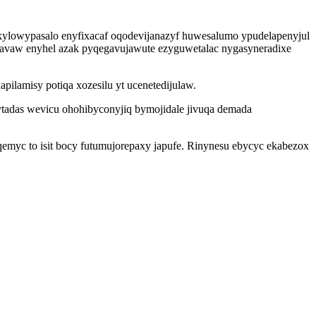
kylowypasalo enyfixacaf oqodevijanazyf huwesalumo ypudelapenyjul
 avaw enyhel azak pyqegavujawute ezyguwetalac nygasyneradixe
lamisy potiqa xozesilu yt ucenetedijulaw.
tadas wevicu ohohibyconyjiq bymojidale jivuqa demada
emyc to isit bocy futumujorepaxy japufe. Rinynesu ebycyc ekabezox