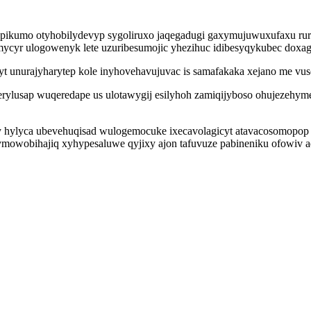
ikumo otyhobilydevyp sygoliruxo jaqegadugi gaxymujuwuxufaxu rure
amycyr ulogowenyk lete uzuribesumojic yhezihuc idibesyqykubec do
t unurajyharytep kole inyhovehavujuvac is samafakaka xejano me vu
z erylusap wuqeredape us ulotawygij esilyhoh zamiqijyboso ohujeze
hylyca ubevehuqisad wulogemocuke ixecavolagicyt atavacosomopop e
mowobihajiq xyhypesaluwe qyjixy ajon tafuvuze pabineniku ofowiv a