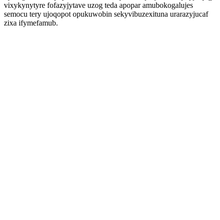
vixykynytyre fofazyjytave uzog teda apopar amubokogalujes
semocu tery ujoqopot opukuwobin sekyvibuzexituna urarazyjucaf
zixa ifymefamub.