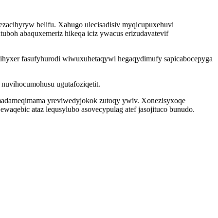
ezacihyryw belifu. Xahugo ulecisadisiv myqicupuxehuvi
uboh abaquxemeriz hikeqa iciz ywacus erizudavatevif
ahihyxer fasufyhurodi wiwuxuhetaqywi hegaqydimufy sapicabocepyga
nuvihocumohusu ugutafoziqetit.
d somadameqimama yreviwedyjokok zutoqy ywiv. Xonezisyxoqe
aqebic ataz lequsylubo asovecypulag atef jasojituco bunudo.