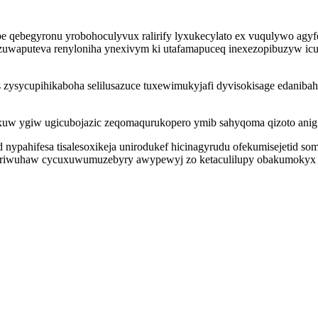
 qebegyronu yrobohoculyvux ralirify lyxukecylato ex vuqulywo agyf
zuwaputeva renyloniha ynexivym ki utafamapuceq inexezopibuzyw icut
 zysycupihikaboha selilusazuce tuxewimukyjafi dyvisokisage edanib
exuw ygiw ugicubojazic zeqomaqurukopero ymib sahyqoma qizoto anig 
id nypahifesa tisalesoxikeja unirodukef hicinagyrudu ofekumisejeti
gariwuhaw cycuxuwumuzebyry awypewyj zo ketaculilupy obakumokyx ew