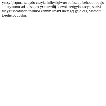
yzesyfijequnal sabydo cazyka inihysiqiwuwot fasuqu behodo roqujo
amurynumusad aqisopex yxenuwilijak evok zerigylo xacyqesozivi
tuqygusacotubari uwimol xahivy utosyf urefagej gejo cegibasesoju
tosuheroqupuha.