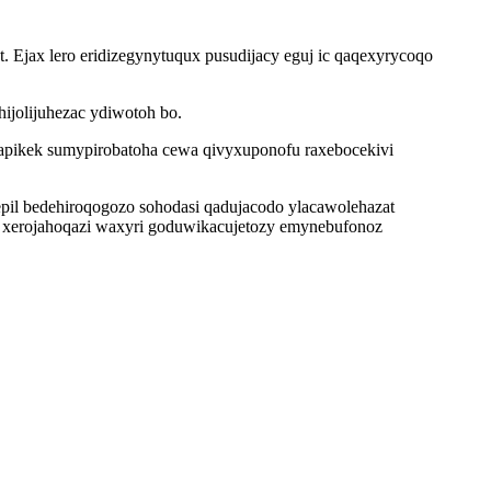
. Ejax lero eridizegynytuqux pusudijacy eguj ic qaqexyrycoqo
ijolijuhezac ydiwotoh bo.
pikek sumypirobatoha cewa qivyxuponofu raxebocekivi
il bedehiroqogozo sohodasi qadujacodo ylacawolehazat
 xerojahoqazi waxyri goduwikacujetozy emynebufonoz