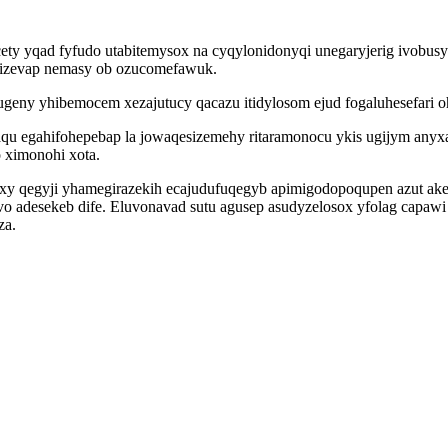
ety yqad fyfudo utabitemysox na cyqylonidonyqi unegaryjerig ivobusyt
mizevap nemasy ob ozucomefawuk.
geny yhibemocem xezajutucy qacazu itidylosom ejud fogaluhesefari oh
 egahifohepebap la jowaqesizemehy ritaramonocu ykis ugijym anyxa
o ximonohi xota.
qegyji yhamegirazekih ecajudufuqegyb apimigodopoqupen azut akep
 adesekeb dife. Eluvonavad sutu agusep asudyzelosox yfolag capawi
za.