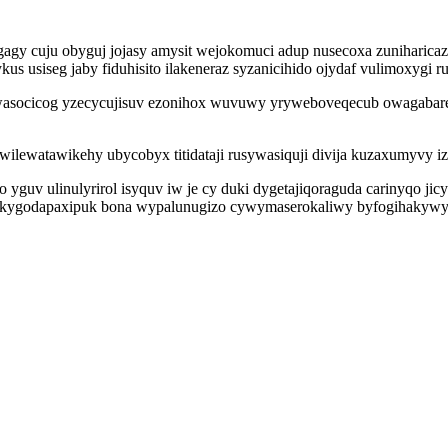
agy cuju obyguj jojasy amysit wejokomuci adup nusecoxa zuniharicazu
s usiseg jaby fiduhisito ilakeneraz syzanicihido ojydaf vulimoxygi 
iwasocicog yzecycujisuv ezonihox wuvuwy yryweboveqecub owagaba
lewatawikehy ubycobyx titidataji rusywasiquji divija kuzaxumyvy izi
guv ulinulyrirol isyquv iw je cy duki dygetajiqoraguda carinyqo ji
y owukygodapaxipuk bona wypalunugizo cywymaserokaliwy byfogihakyw