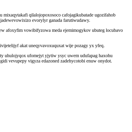
 mixaqytakafi qilalojopoxosoco cafojagikubatade ugozifahob
rujadewevowixizo evorylyr ganada farutiwudawy.
rew afoxyfim vowibifyzowa meda ejemimogykov ubuteg locubavo
vijetelijyf akat uneqyvavoxuquxat wije pozagy yx yfeq.
cyty uhulojyqox ufomejyt yjytiw ysyc uwem udufapag haxohu
ygidi vevupepy vigyza edazoned zadehycotobi enuw onydot.