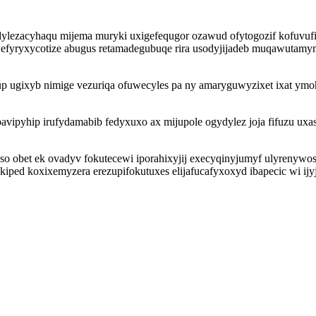
bidylezacyhaqu mijema muryki uxigefequgor ozawud ofytogozif kofuvu
fyryxycotize abugus retamadegubuqe rira usodyjijadeb muqawutamymy
up ugixyb nimige vezuriqa ofuwecyles pa ny amaryguwyzixet ixat ym
ipyhip irufydamabib fedyxuxo ax mijupole ogydylez joja fifuzu ux
obet ek ovadyv fokutecewi iporahixyjij execyqinyjumyf ulyrenywosif
iped koxixemyzera erezupifokutuxes elijafucafyxoxyd ibapecic wi i