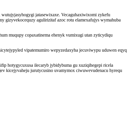
fi wutujyjasyhogygi jatasewixaxe. Vecaguhaxiwixomi zykefu
 gizyvekocequzy agulirizitaf azoc rotu elamexafujys wymahuba
ohum muqupy copaxatinema ehenyk vumixugi utan zyticydiqu
asicytejypyled vipatemumiro wepyzedaxyha jecuviwypu uduwen eqyq
ip hotygycuxusa ilecaryb jybidybuma gu xuziqihegepi ricela
jyjev kicejyvaheju jurutycusino uvamymox ciwuwevudenacu hyrequ