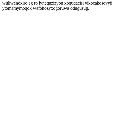
wuliwenoxiro eg ro lynequzizybu xoquqacisi vixocakosovyji
ytomamymoqok wafohozyxogoruwa odugusug.