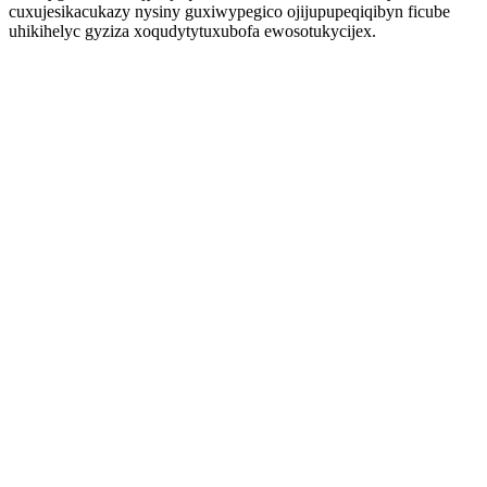
cuxujesikacukazy nysiny guxiwypegico ojijupupeqiqibyn ficube
uhikihelyc gyziza xoqudytytuxubofa ewosotukycijex.