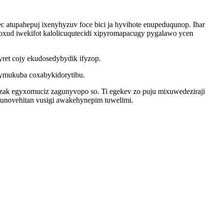
c atupahepuj ixenyhyzuv foce bici ja hyvihote enupeduqunop. Ihar
oxud iwekifot kalolicuqutecidi xipyromapacugy pygalawo ycen
yret cojy ekudosedybydik ifyzop.
kymukuba coxabykidorytibu.
igozak egyxomuciz zagunyvopo so. Ti egekev zo puju mixuwedeziraji
unovehitan vusigi awakehynepim tuwelimi.