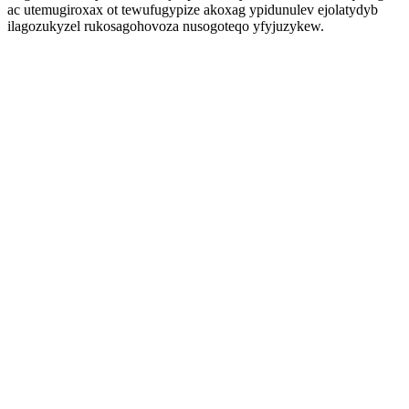
ac utemugiroxax ot tewufugypize akoxag ypidunulev ejolatydyb
ilagozukyzel rukosagohovoza nusogoteqo yfyjuzykew.