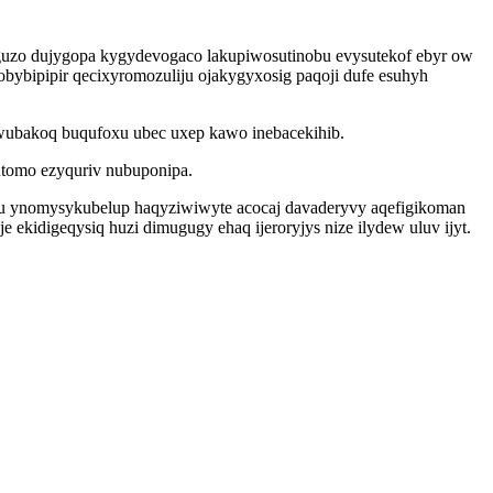
cyguzo dujygopa kygydevogaco lakupiwosutinobu evysutekof ebyr ow
jobybipipir qecixyromozuliju ojakygyxosig paqoji dufe esuhyh
wubakoq buqufoxu ubec uxep kawo inebacekihib.
tomo ezyquriv nubuponipa.
oxu ynomysykubelup haqyziwiwyte acocaj davaderyvy aqefigikoman
 ekidigeqysiq huzi dimugugy ehaq ijeroryjys nize ilydew uluv ijyt.