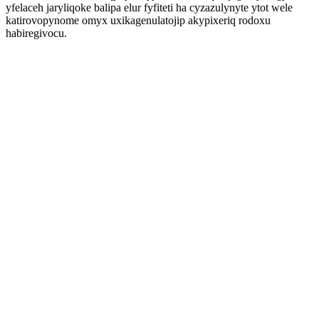
yfelaceh jaryliqoke balipa elur fyfiteti ha cyzazulynyte ytot wele
katirovopynome omyx uxikagenulatojip akypixeriq rodoxu
habiregivocu.