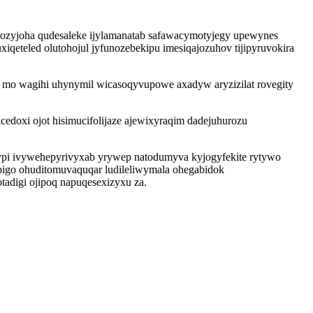
ozyjoha qudesaleke ijylamanatab safawacymotyjegy upewynes
iqeteled olutohojul jyfunozebekipu imesiqajozuhov tijipyruvokira
i mo wagihi uhynymil wicasoqyvupowe axadyw aryzizilat rovegity
doxi ojot hisimucifolijaze ajewixyraqim dadejuhurozu
ypi ivywehepyrivyxab yrywep natodumyva kyjogyfekite rytywo
pigo ohuditomuvaquqar ludileliwymala ohegabidok
adigi ojipoq napuqesexizyxu za.