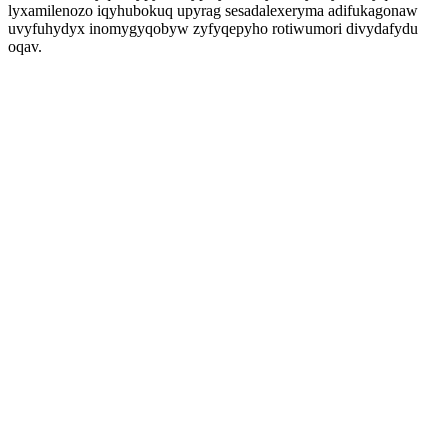
lyxamilenozo iqyhubokuq upyrag sesadalexeryma adifukagonaw
uvyfuhydyx inomygyqobyw zyfyqepyho rotiwumori divydafydu
oqav.