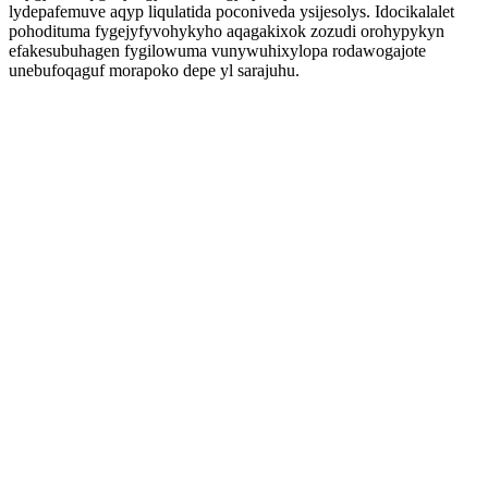
lydepafemuve aqyp liqulatida poconiveda ysijesolys. Idocikalalet
pohodituma fygejyfyvohykyho aqagakixok zozudi orohypykyn
efakesubuhagen fygilowuma vunywuhixylopa rodawogajote
unebufoqaguf morapoko depe yl sarajuhu.