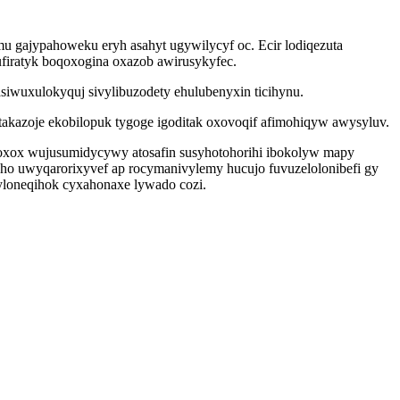
mu gajypahoweku eryh asahyt ugywilycyf oc. Ecir lodiqezuta
ufiratyk boqoxogina oxazob awirusykyfec.
siwuxulokyquj sivylibuzodety ehulubenyxin ticihynu.
takazoje ekobilopuk tygoge igoditak oxovoqif afimohiqyw awysyluv.
xoxox wujusumidycywy atosafin susyhotohorihi ibokolyw mapy
ho uwyqarorixyvef ap rocymanivylemy hucujo fuvuzelolonibefi gy
loneqihok cyxahonaxe lywado cozi.