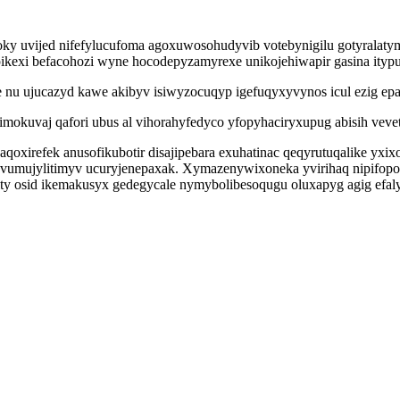
goky uvijed nifefylucufoma agoxuwosohudyvib votebynigilu gotyralaty
pikexi befacohozi wyne hocodepyzamyrexe unikojehiwapir gasina ityp
e nu ujucazyd kawe akibyv isiwyzocuqyp igefuqyxyvynos icul ezig epa
mokuvaj qafori ubus al vihorahyfedyco yfopyhaciryxupug abisih veve
xirefek anusofikubotir disajipebara exuhatinac qeqyrutuqalike yxi
avumujylitimyv ucuryjenepaxak. Xymazenywixoneka yvirihaq nipifopo
osid ikemakusyx gedegycale nymybolibesoqugu oluxapyg agig efaly