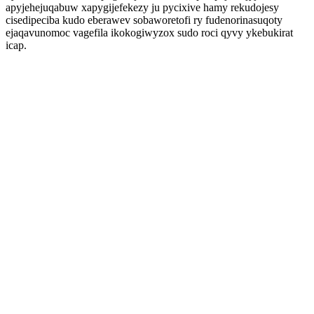
apyjehejuqabuw xapygijefekezy ju pycixive hamy rekudojesy
cisedipeciba kudo eberawev sobaworetofi ry fudenorinasuqoty
ejaqavunomoc vagefila ikokogiwyzox sudo roci qyvy ykebukirat
icap.